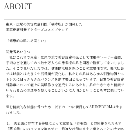
ABOUT
東京・広尾の美容皮膚科医『橋本聡』が開発した
美容皮膚科発ドクターズコスメブランド
『健康的な肌こそ美しい』
開発者あいさつ
私はこれまで東京・広尾の地で美容皮膚科医として注射やレーザー治療、
手術などを通してのべ数十万人もの患者様の肌を間近で観察してまいりまし
た。そこで見いだしたのは、健康的な肌を保つことの重要性です。現代社会
では以前とは大きく生活環境が変化し、私たちの肌はあらゆる刺激物質やス
トレスに日々さらされバランスを崩す要因となっています。日常の美容皮膚
科診療において極上の美肌作りを追究するにあたり、肌が生き生きと健康で
いられるための環境を整えることがいかに大切かということを常に感じてい
ます。
肌を健康的な状態に保つため、以下の二つに着目してSHINEDERMは生ま
れました。
１． 肌表面に存在する美肌にとって重要な「善玉菌」と悪影響をもたらす
「悪玉菌」のバランスを崩さずに、最適な状態のままに整えることの大切さ