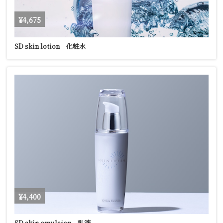
¥4,675
SD skin lotion 化粧水
¥4,400
SD skin emulsion 乳液