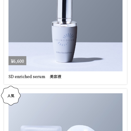
¥6,600
SD enriched serum 美容液