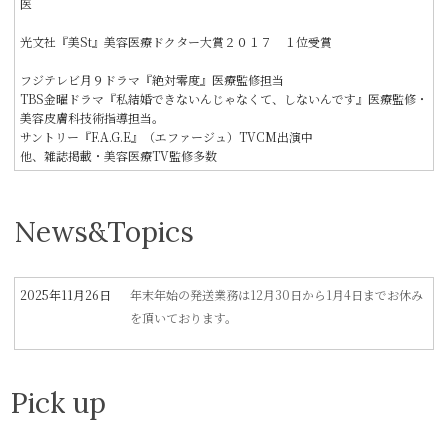
医
光文社『美St』美容医療ドクター大賞２０１７ １位受賞
フジテレビ月９ドラマ『絶対零度』医療監修担当
TBS金曜ドラマ『私結婚できないんじゃなくて、しないんです』医療監修・
美容皮膚科技術指導担当。
サントリー『F.A.G.E』（エファージュ）TVCM出演中
他、雑誌掲載・美容医療TV監修多数
News&Topics
2025年11月26日
年末年始の発送業務は12月30日から1月4日までお休み
を頂いております。
Pick up