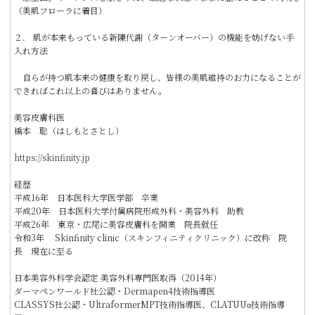
（美肌フローラに着目）
２． 肌が本来もっている新陳代謝（ターンオーバー）の機能を妨げない手
入れ方法
自らが持つ肌本来の健康を取り戻し、皆様の美肌維持のお力になることが
できればこれ以上の喜びはありません。
美容皮膚科医
橋本 聡（はしもとさとし）
https://skinfinity.jp
経歴
平成16年 日本医科大学医学部 卒業
平成20年 日本医科大学付属病院形成外科・美容外科 助教
平成26年 東京・広尾に美容皮膚科を開業 院長就任
令和3年 Skinfinity clinic（スキンフィニティクリニック）に改称 院
長 現在に至る
日本美容外科学会認定 美容外科専門医取得（2014年）
ダーマペンワールド社公認・Dermapen4技術指導医
CLASSYS社公認・UltraformerMPT技術指導医、CLATUUα技術指導